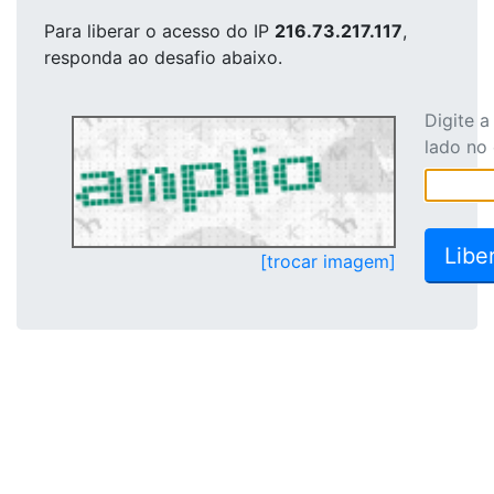
Para liberar o acesso
do IP
216.73.217.117
,
responda ao desafio abaixo.
Digite 
lado no
[trocar imagem]