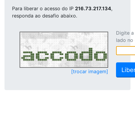
Para liberar o acesso
do IP
216.73.217.134
,
responda ao desafio abaixo.
Digite 
lado no
[trocar imagem]