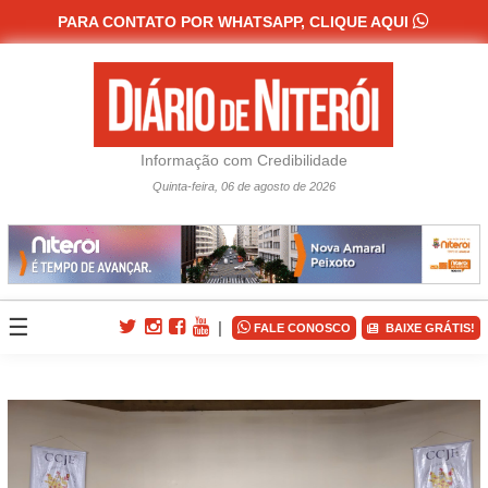

PARA CONTATO POR WHATSAPP, CLIQUE AQUI
Skip
to
Notícias
content
Recentes
Informação com Credibilidade
Política
Quinta-feira, 06 de agosto de 2026
Saúde
Diversão
☰
|
e

FALE CONOSCO
BAIXE GRÁTIS!
Arte
Mundo
Pet